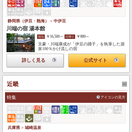
静岡県（伊豆・熱海） > 中伊豆
川端の宿 湯本館
￥16,500～
￥800～
宿泊
日帰り
文豪・川端康成が「伊豆の踊子」を執筆した源
泉100％かけ流しの宿
詳しく見る
公式サイト
近畿
特集
アイコンの見方
兵庫県 > 城崎温泉