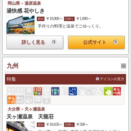
岡山県 > 湯原温泉
湯快感 花やしき
￥10,000～
￥1,000～
宿泊
日帰り
手作りの料理と温泉でごゆっくり。
詳しく見る
公式サイト
九州
特集
アイコンの見方
大分県 > 天ヶ瀬温泉
天ヶ瀬温泉 天龍荘
￥10,650～
￥500～
宿泊
日帰り