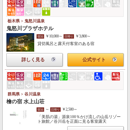
栃木県 > 鬼怒川温泉
鬼怒川プラザホテル
￥10,000～
￥3,800～
宿泊
日帰り
貸切風呂と露天付客室のある宿
詳しく見る
公式サイト
群馬県 > 谷川温泉
檜の宿 水上山荘
～
￥2,500～
宿泊
日帰り
「美肌の湯」源泉100％かけ流しの山岳リゾー
ト旅館／谷川岳を正面に見る客室露天