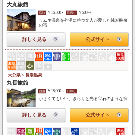
大丸旅館
￥16,500～
￥500～
宿泊
日帰り
ラムネ温泉を外湯に持つ文人が愛した純炭酸泉
の宿
詳しく見る
公式サイト
大分県 > 長湯温泉
丸長旅館
￥18,000～
-
宿泊
日帰り
小さくてもいい、きらりと光る宝石のような宿
詳しく見る
公式サイト