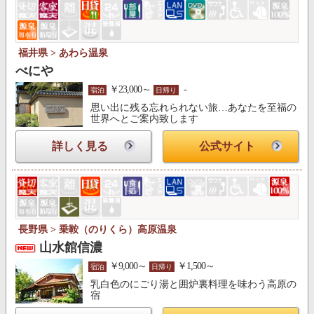
福井県 > あわら温泉
べにや
￥23,000～
-
宿泊
日帰り
思い出に残る忘れられない旅…あなたを至福の
世界へとご案内致します
詳しく見る
公式サイト
長野県 > 乗鞍（のりくら）高原温泉
山水館信濃
￥9,000～
￥1,500～
宿泊
日帰り
乳白色のにごり湯と囲炉裏料理を味わう高原の
宿