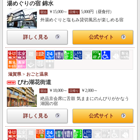
湯めぐりの宿 錦水
￥15,000～
5,000円（昼食付）
宿泊
日帰り
外湯めぐりと塩もみ貸切風呂が楽しめる宿
詳しく見る
公式サイト
滋賀県 > おごと温泉
びわ湖花街道
￥18,000～
￥2,000～
宿泊
日帰り
絶品京会席に舌鼓 気ままにのんびりがかなう
湖国の宿
詳しく見る
公式サイト