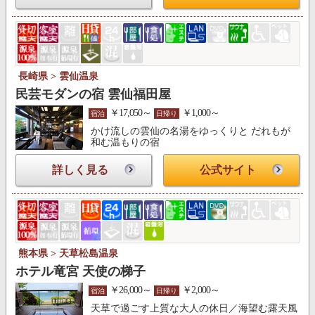
長崎県 > 雲仙温泉
民芸モダンの宿 雲仙福田屋
￥17,050～
￥1,000～
宿泊
日帰り
かけ流しの雲仙の名湯をゆっくりと だれもが
和む温もりの宿
詳しく見る
公式サイト
熊本県 > 天草松島温泉
ホテル竜宮 天使の梯子
￥26,000～
￥2,000～
宿泊
日帰り
天草で過ごす上質な大人の休日／海望む露天風