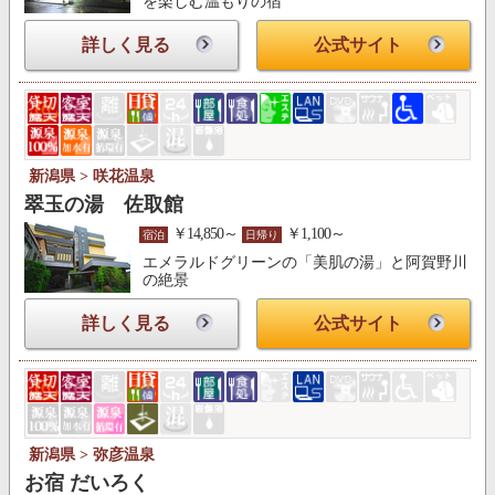
を楽しむ温もりの宿
詳しく見る
公式サイト
新潟県 > 咲花温泉
翠玉の湯 佐取館
￥14,850～
￥1,100～
宿泊
日帰り
エメラルドグリーンの「美肌の湯」と阿賀野川
の絶景
詳しく見る
公式サイト
新潟県 > 弥彦温泉
お宿 だいろく