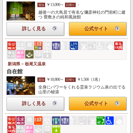
￥13,000～
-
宿泊
日帰り
越後一の大鳥居で有名な彌彦神社の門前町に建
つ 畳敷きの純和風旅館
詳しく見る
公式サイト
新潟県 > 栃尾又温泉
自在館
￥10,800～
￥1,500（1名）
宿泊
日帰り
全身にパワーをくれる霊泉ラジウム泉の出でる
山里の秘湯
詳しく見る
公式サイト