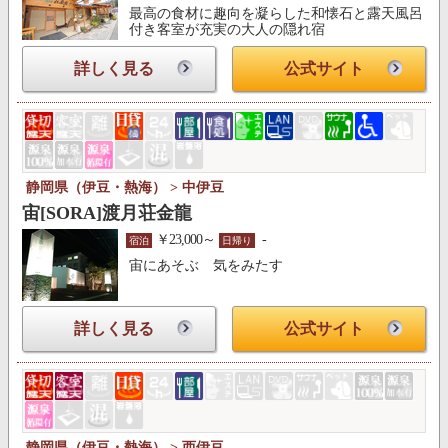
最高の食材に趣向を凝らした和懐石と露天風呂
付き客室が充実の大人の隠れ宿
詳しく見る
公式サイト
静岡県（伊豆・熱海） > 中伊豆
宙[SORA]渡月荘金龍
￥23,000～
-
宿泊
日帰り
宙にあそぶ 気をみたす
詳しく見る
公式サイト
静岡県（伊豆・熱海） > 西伊豆