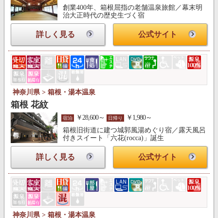
創業400年、箱根屈指の老舗温泉旅館／幕末明
治大正時代の歴史生づく宿
詳しく見る
公式サイト
神奈川県 > 箱根・湯本温泉
箱根 花紋
￥28,600～
￥1,980～
宿泊
日帰り
箱根旧街道に建つ城郭風湯めぐり宿／露天風呂
付きスイート「六花(rocca)」誕生
詳しく見る
公式サイト
神奈川県 > 箱根・湯本温泉