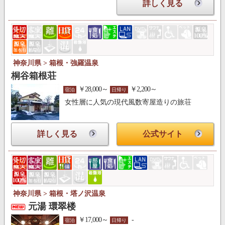
詳しく見る
神奈川県 > 箱根・強羅温泉
桐谷箱根荘
￥28,000～
￥2,200～
宿泊
日帰り
女性層に人気の現代風数寄屋造りの旅荘
詳しく見る
公式サイト
神奈川県 > 箱根・塔ノ沢温泉
元湯 環翠楼
￥17,000～
-
宿泊
日帰り