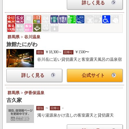
詳しく見る
群馬県 > 谷川温泉
旅館たにがわ
￥18,300～
￥1500〜
宿泊
日帰り
谷川岳に近い貸切露天と客室露天風呂の温泉宿
詳しく見る
公式サイト
群馬県 > 伊香保温泉
古久家
～
-
宿泊
日帰り
濁り湯源泉かけ流しの客室露天と貸切露天