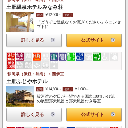
土肥温泉ホテルみなみ荘
￥12,000～
-
宿泊
日帰り
「どうぞご遠慮なくお寛ぎください」をコンセ
プトに
詳しく見る
公式サイト
静岡県（伊豆・熱海） > 西伊豆
土肥ふじやホテル
￥14,300～
￥1,000～
宿泊
日帰り
駿河湾の夕日が一望できる源泉100％かけ流し
の展望露天風呂と露天風呂付き客室
詳しく見る
公式サイト