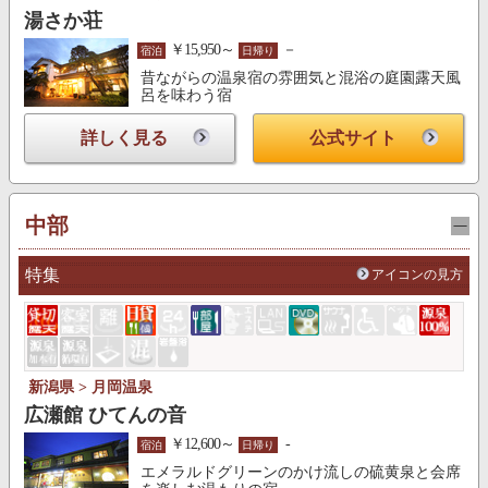
湯さか荘
￥15,950～
－
宿泊
日帰り
昔ながらの温泉宿の雰囲気と混浴の庭園露天風
呂を味わう宿
詳しく見る
公式サイト
中部
特集
アイコンの見方
新潟県 > 月岡温泉
広瀬館 ひてんの音
￥12,600～
-
宿泊
日帰り
エメラルドグリーンのかけ流しの硫黄泉と会席