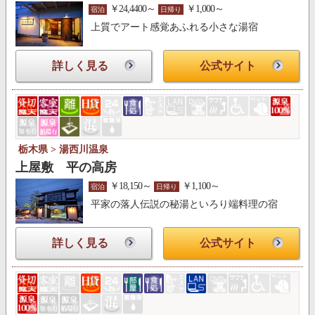
￥24,4400～
￥1,000～
宿泊
日帰り
上質でアート感覚あふれる小さな湯宿
詳しく見る
公式サイト
栃木県 > 湯西川温泉
上屋敷 平の高房
￥18,150～
￥1,100～
宿泊
日帰り
平家の落人伝説の秘湯といろり端料理の宿
詳しく見る
公式サイト