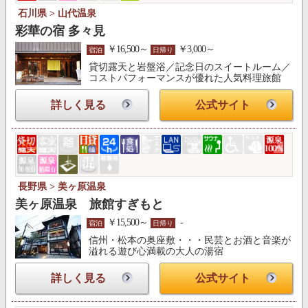
石川県 > 山代温泉
彩華の宿 多々見
￥16,500～
￥3,000～
宿泊
日帰り
貸切露天と岩盤浴／記念日のスイートルーム／
コストパフォーマンスが優れた人気料理旅館
詳しく見る
公式サイト
長野県 > 美ヶ原温泉
美ヶ原温泉 旅館すぎもと
￥15,500～
-
宿泊
日帰り
信州・松本の奥座敷・・・民芸とお酒と音楽が
溢れる遊び心満載の大人の湯宿
詳しく見る
公式サイト