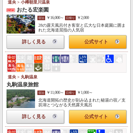
道央 > 小樽朝里川温泉
おたる宏楽園
￥16,000～
￥2,000
宿泊
日帰り
28の露天風呂付き客室と広大な日本庭園に囲ま
れた北海道屈指の人気宿
詳しく見る
公式サイト
道央 > 丸駒温泉
丸駒温泉旅館
￥11,000～
￥1,000～
宿泊
日帰り
北海道開拓の歴史が刻み込まれた秘湯の宿／支
笏湖とつながる天然露天風呂
詳しく見る
公式サイト