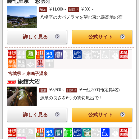
藤七温泉 彩雲荘
￥11,000～
￥500～
宿泊
日帰り
八幡平の大パノラマを望む東北最高地の宿
詳しく見る
公式サイト
宮城県 > 東鳴子温泉
旅館大沼
￥8,500～
￥一組2,000円(定員4名)
宿泊
日帰り
源泉の良さを6つの貸切風呂で！
詳しく見る
公式サイト