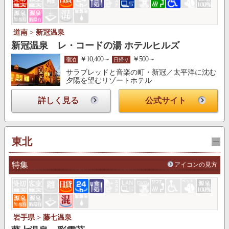
道南 > 新冠温泉
新冠温泉 レ・コードの湯 ホテルヒルズ
￥10,400～
￥500～
宿泊
日帰り
サラブレッドと音楽の町・新冠／太平洋に沈む
夕陽を望むリゾートホテル
詳しく見る
公式サイト
東北
特集
アイコンの見方
岩手県 > 藤七温泉