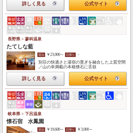
詳しく見る
公式サイト
長野県 > 蓼科温泉
たてしな藍
￥23,000～
-
宿泊
日帰り
別荘の快適さと湯宿の寛ぎを融合した上質空間
／山の幸満載の本格懐石に舌鼓
詳しく見る
公式サイト
岐阜県 > 下呂温泉
懐石宿 水鳳園
￥19,600～
￥3,000～
宿泊
日帰り