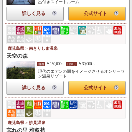
呂付きスイートルーム
詳しく見る
公式サイト
鹿児島県 > 南きりしま温泉
天空の森
￥150,000～
￥30,000～
宿泊
日帰り
現代のエデンの園をイメージさせるオンリーワ
ン温泉リゾート
詳しく見る
公式サイト
鹿児島県 > 妙見温泉
忘れの里 雅叙苑