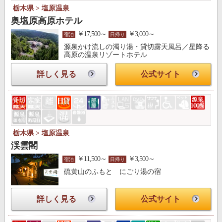
栃木県 > 塩原温泉
奥塩原高原ホテル
￥17,500～
￥3,000～
宿泊
日帰り
源泉かけ流しの濁り湯・貸切露天風呂／星降る
高原の温泉リゾートホテル
詳しく見る
公式サイト
栃木県 > 塩原温泉
渓雲閣
￥11,500～
￥3,500～
宿泊
日帰り
硫黄山のふもと にごり湯の宿
詳しく見る
公式サイト