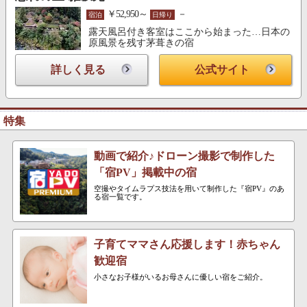
￥52,950～
－
宿泊
日帰り
露天風呂付き客室はここから始まった…日本の
原風景を残す茅葺きの宿
詳しく見る
公式サイト
特集
動画で紹介♪ドローン撮影で制作した
「宿PV」掲載中の宿
空撮やタイムラプス技法を用いて制作した『宿PV』のあ
る宿一覧です。
子育てママさん応援します！赤ちゃん
歓迎宿
小さなお子様がいるお母さんに優しい宿をご紹介。