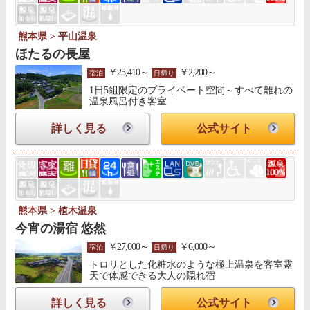
熊本県 > 平山温泉
ほたるの長屋
￥25,410～
￥2,200～
宿泊
日帰り
1日5組限定のプライベート空間～すべて離れの
温泉風呂付き客室
詳しく見る
公式サイト
熊本県 > 植木温泉
今宵の湯宿 悠然
￥27,000～
￥6,000～
宿泊
日帰り
トロリとした化粧水のような極上温泉を客室露
天で体感できる大人の隠れ宿
詳しく見る
公式サイト