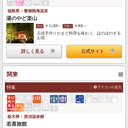
福島県 > 磐梯熱海温泉
湯のやど楽山
￥11,000～
￥800～
宿泊
日帰り
元祖手作りかまど料理を味わう、ほのぼのする
お宿
詳しく見る
公式サイト
関東
特集
アイコンの見方
栃木県 > 那須温泉郷
若喜旅館