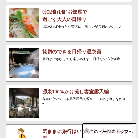
0泊2食(1食)お部屋で
過ごす大人の日帰り
1日あればゆったり贅沢に…新しい温泉宿の過ごし方
貸切のできる日帰り温泉宿
宿泊ができなくても楽しめます！日帰りで温泉満喫！
源泉100％かけ流し客室露天編
客室に付いている露天風呂で源泉100％かけ流しを独り占
め！
気ままに旅行はいかが？一人旅ＯＫの
このページのトップへ