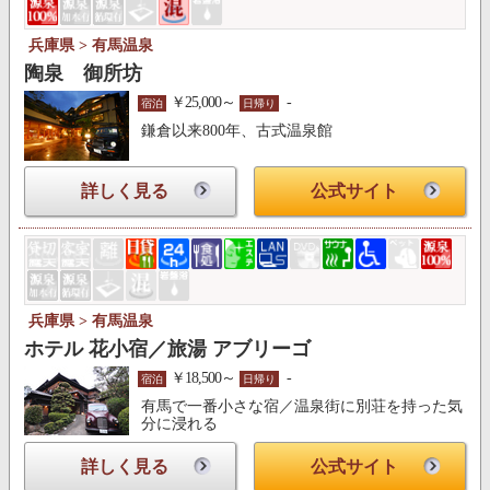
兵庫県 > 有馬温泉
陶泉 御所坊
￥25,000～
-
宿泊
日帰り
鎌倉以来800年、古式温泉館
詳しく見る
公式サイト
兵庫県 > 有馬温泉
ホテル 花小宿／旅湯 アブリーゴ
￥18,500～
-
宿泊
日帰り
有馬で一番小さな宿／温泉街に別荘を持った気
分に浸れる
詳しく見る
公式サイト