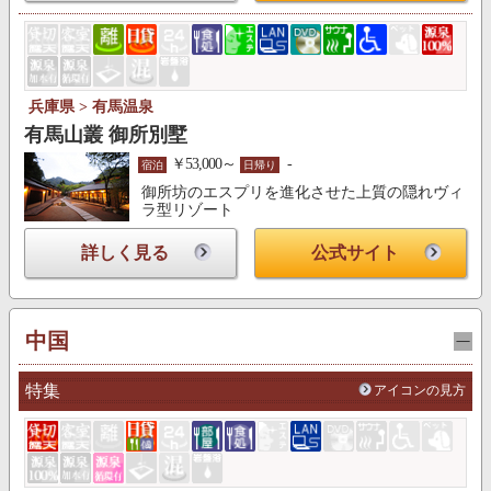
兵庫県 > 有馬温泉
有馬山叢 御所別墅
￥53,000～
-
宿泊
日帰り
御所坊のエスプリを進化させた上質の隠れヴィ
ラ型リゾート
詳しく見る
公式サイト
中国
特集
アイコンの見方