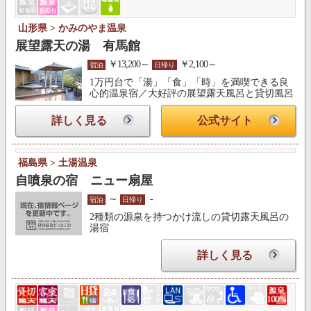
山形県 > かみのやま温泉
展望露天の湯 有馬館
￥13,200～
￥2,100～
宿泊
日帰り
1万円台で「湯」「食」「時」を満喫できる良
心的温泉宿／大好評の展望露天風呂と貸切風呂
詳しく見る
公式サイト
福島県 > 土湯温泉
自噴泉の宿 ニュー扇屋
～
-
宿泊
日帰り
2種類の源泉を持つかけ流しの貸切露天風呂の
湯宿
詳しく見る