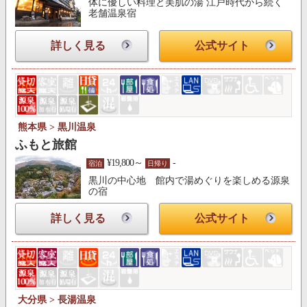
体に優しい料理と美肌の湯 江戸時代から続く
老舗温泉宿
詳しく見る
公式サイト
熊本県 > 黒川温泉
ふもと旅館
¥19,800～
-
宿泊
日帰り
黒川の中心地 館内で湯めぐりを楽しめる源泉
の宿
詳しく見る
公式サイト
大分県 > 長湯温泉