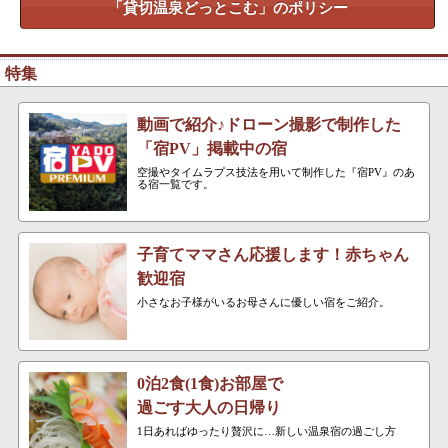
「貸切温泉どっとこむ」のポリシー
特集
動画で紹介♪ドローン撮影で制作した
「宿PV」掲載中の宿
空撮やタイムラプス技法を用いて制作した『宿PV』のあ
る宿一覧です。
子育てママさん応援します！赤ちゃん
歓迎宿
小さなお子様がいるお母さんに優しい宿をご紹介。
0泊2食(1食)お部屋で
過ごす大人の日帰り
1日あればゆったり贅沢に…新しい温泉宿の過ごし方