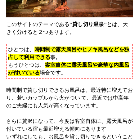
このサイトのテーマである
“貸し切り温泉”
とは、大
きく分けると２つあります。
ひとつは、
時間制で露天風呂やヒノキ風呂などを独
占して利用できる
事。
もうひとつは、
客室自体に露天風呂や豪華な内風呂
が付いている
場合です。
時間制で貸し切りできるお風呂は、最近特に増えてお
り、若いカップルから火がつい て、最近では中高年
のご夫婦にも人気が高くなっています。
さらに贅沢になって、今度は客室自体に、露天風呂が
付いている宿も最近増える傾向にあります。
いずれにしても、お風呂を貸し切りできるということ