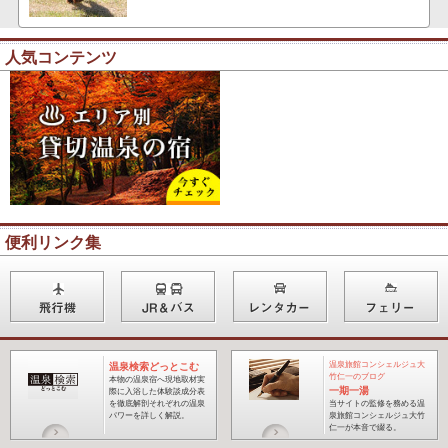
人気コンテンツ
便利リンク集
温泉旅館コンシェルジュ大
温泉検索どっとこむ
竹仁一のブログ
本物の温泉宿へ現地取材実
一期一湯
際に入浴した体験談成分表
を徹底解剖それぞれの温泉
当サイトの監修を務める温
パワーを詳しく解説。
泉旅館コンシェルジュ大竹
仁一が本音で綴る
。