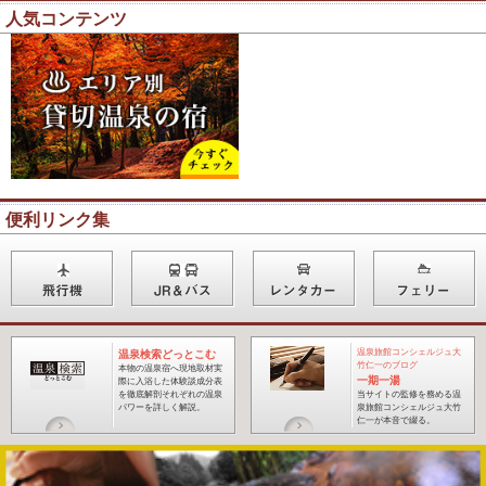
人気コンテンツ
便利リンク集
温泉旅館コンシェルジュ大
温泉検索どっとこむ
竹仁一のブログ
本物の温泉宿へ現地取材実
一期一湯
際に入浴した体験談成分表
を徹底解剖それぞれの温泉
当サイトの監修を務める温
パワーを詳しく解説。
泉旅館コンシェルジュ大竹
仁一が本音で綴る
。