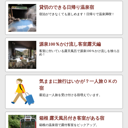
貸切のできる日帰り温泉宿
宿泊ができなくても楽しめます！日帰りで温泉満喫！
源泉100％かけ流し客室露天編
客室に付いている露天風呂で源泉100％かけ流しを独り占
め！
気ままに旅行はいかが？一人旅ＯＫの
宿
最近は一人旅を受け付ける宿増えています。
箱根 露天風呂付き客室がある宿
箱根の温泉宿で露付客室をピックアップ。