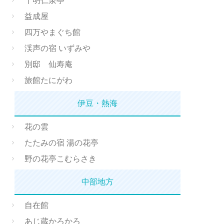
千明仁泉亭
益成屋
四万やまぐち館
渓声の宿 いずみや
別邸 仙寿庵
旅館たにがわ
伊豆・熱海
花の雲
たたみの宿 湯の花亭
野の花亭こむらさき
中部地方
自在館
あじ蔵かろかろ