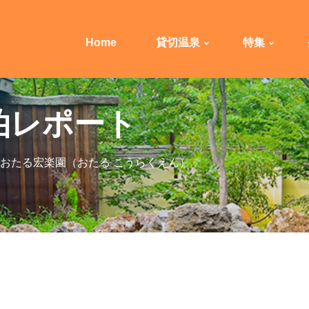
Home
貸切温泉
特集
泊レポート
おたる宏楽園（おたる こうらくえん）