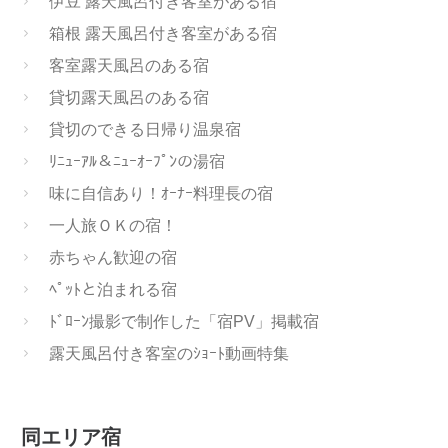
伊豆 露天風呂付き客室がある宿
箱根 露天風呂付き客室がある宿
客室露天風呂のある宿
貸切露天風呂のある宿
貸切のできる日帰り温泉宿
ﾘﾆｭｰｱﾙ＆ﾆｭｰｵｰﾌﾟﾝの湯宿
味に自信あり！ｵｰﾅｰ料理長の宿
一人旅ＯＫの宿！
赤ちゃん歓迎の宿
ﾍﾟｯﾄと泊まれる宿
ﾄﾞﾛｰﾝ撮影で制作した「宿PV」掲載宿
露天風呂付き客室のｼｮｰﾄ動画特集
同エリア宿