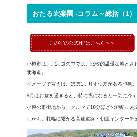
おたる宏楽園 -コラム～総括（1）
この宿の公式HPはこちら＞＞
小樽市は、北海道の中では、比較的温暖な地とさ
北海道。
イメージで言えば、ほぼ1ヶ月ずつ差がある印象。
8月はお盆を過ぎると、特に夜になると一気に冷
小樽の市街地から、クルマで10分ほどの距離にあ
しかも、札幌に繋がる高速道路・朝里インターチ