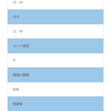
15：00
OUT
11：00
カード使用
可
部屋の眺望
庭園
部屋食