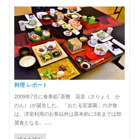
料理 レポート
2009年7月に食事処｢茶寮 花音（さりょう か
のん）｣が誕生した。 「おたる宏楽園」の夕食
は、洋室利用のお客以外は基本的に3名までは部
屋食となる。......