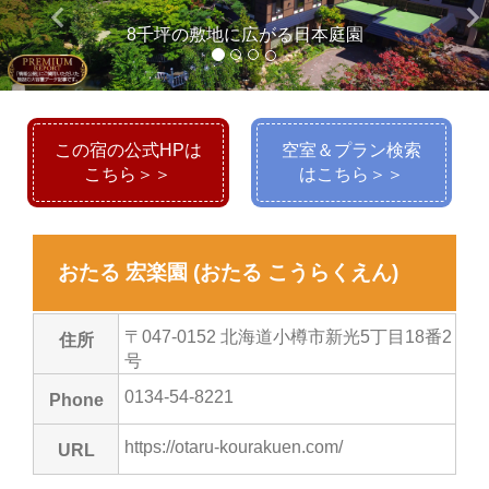
keyboard_arrow_left
keyboard_arrow_ri
8千坪の敷地に広がる日本庭園
この宿の公式HPは
空室＆プラン検索
こちら＞＞
はこちら＞＞
おたる 宏楽園 (おたる こうらくえん)
〒047-0152 北海道小樽市新光5丁目18番2
住所
号
0134-54-8221
Phone
https://otaru-kourakuen.com/
URL