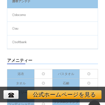
携帯アンテナ
◎docomo
◎au
◎softbank
アメニティー
浴衣
◎
バスタオル
◎
タオル
◎
石鹸
◎
ボディソープ
◎
シャンプー
◎
公式ホームページを見る
リンスinシャンプ
コンディショナー
◎
×