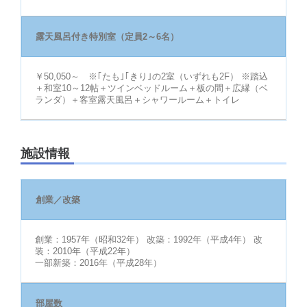
露天風呂付き特別室（定員2～6名）
￥50,050～ ※｢たも｣｢きり｣の2室（いずれも2F） ※踏込
＋和室10～12帖＋ツインベッドルーム＋板の間＋広縁（ベ
ランダ）＋客室露天風呂＋シャワールーム＋トイレ
施設情報
創業／改築
創業：1957年（昭和32年） 改築：1992年（平成4年） 改
装：2010年（平成22年）
一部新築：2016年（平成28年）
部屋数