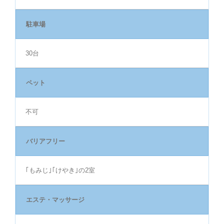
駐車場
30台
ペット
不可
バリアフリー
｢もみじ｣｢けやき｣の2室
エステ・マッサージ