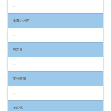
－
食事の内容
－
設定日
－
受付時間
－
その他