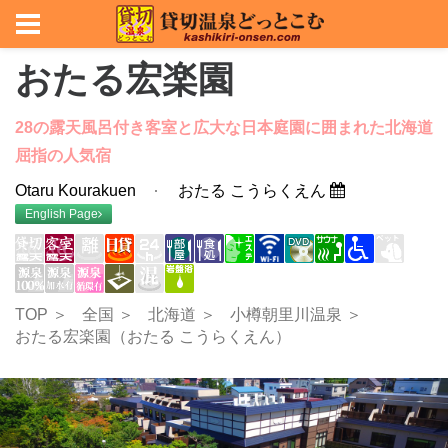
おたる宏楽園
28の露天風呂付き客室と広大な日本庭園に囲まれた北海道
屈指の人気宿
Otaru Kourakuen
おたる こうらくえん
English Page
TOP ＞
全国 ＞
北海道 ＞
小樽朝里川温泉 ＞
おたる宏楽園（おたる こうらくえん）
Previous
Nex