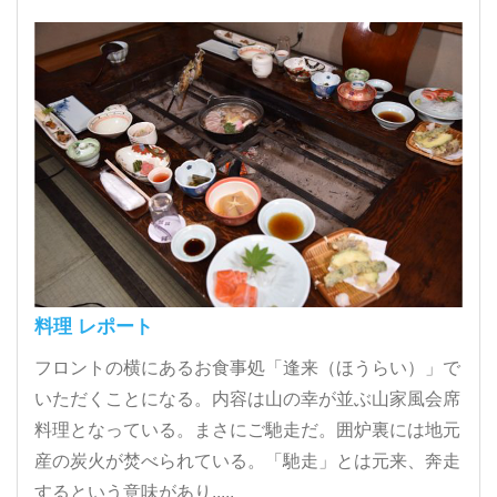
料理 レポート
フロントの横にあるお食事処「逢来（ほうらい）」で
いただくことになる。内容は山の幸が並ぶ山家風会席
料理となっている。まさにご馳走だ。囲炉裏には地元
産の炭火が焚べられている。「馳走」とは元来、奔走
するという意味があり.....