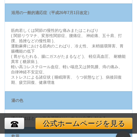
浴用の一般的適応症（平成26年7月1日改定）
筋肉若しくは関節の慢性的な痛みまたはこわばり
( 関節リウマチ、変形性関節症、腰痛症、 神経痛、五十肩、打
撲、捻挫などの慢性期 )、
運動麻痺における筋肉のこわばり、冷え性、 末梢循環障害、胃
腸機能の低下
( 胃がもたれる、腸にガスがたまるなど )、 軽症高血圧、 耐糖能
異常 ( 糖尿病 )、
軽い高コレステロール血症、軽い喘息又は肺気腫、痔の痛み、
自律神経不安定症、
ストレスによる諸症状 ( 睡眠障害、 うつ状態など )、病後回復
期、疲労回復、健康増進
湯の色
湧出時はほとんど無色澄明だが、すぐに白濁し始める
公式ホームページを見る
飲用