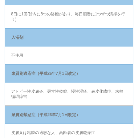
8日に1回(館内に8つの浴槽があり、毎日順番に1つずつ清掃を行
う)
入浴剤
不使用
泉質別適応症（平成26年7月1日改定）
アトピー性皮膚炎、尋常性乾癬、慢性湿疹、表皮化膿症、末梢
循環障害
泉質別禁忌症（平成26年7月1日改定）
皮膚又は粘膜の過敏な人、高齢者の皮膚乾燥症