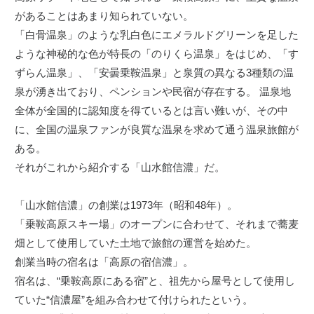
があることはあまり知られていない。
「白骨温泉」のような乳白色にエメラルドグリーンを足した
ような神秘的な色が特長の「のりくら温泉」をはじめ、「す
ずらん温泉」、「安曇乗鞍温泉」と泉質の異なる3種類の温
泉が湧き出ており、ペンションや民宿が存在する。 温泉地
全体が全国的に認知度を得ているとは言い難いが、その中
に、全国の温泉ファンが良質な温泉を求めて通う温泉旅館が
ある。
それがこれから紹介する「山水館信濃」だ。
「山水館信濃」の創業は1973年（昭和48年）。
「乗鞍高原スキー場」のオープンに合わせて、それまで蕎麦
畑として使用していた土地で旅館の運営を始めた。
創業当時の宿名は「高原の宿信濃」。
宿名は、“乗鞍高原にある宿”と、祖先から屋号として使用し
ていた“信濃屋”を組み合わせて付けられたという。