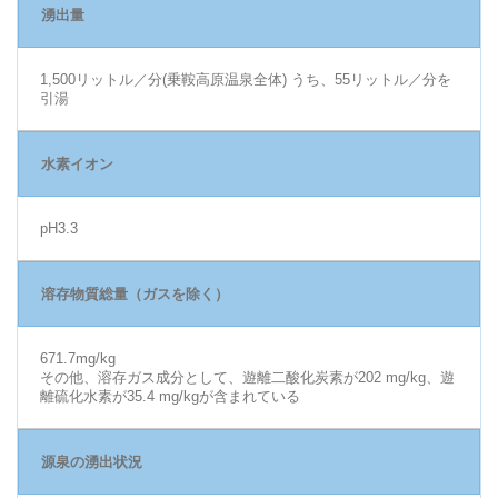
湧出量
1,500リットル／分(乗鞍高原温泉全体) うち、55リットル／分を
引湯
水素イオン
pH3.3
溶存物質総量（ガスを除く）
671.7mg/kg
その他、溶存ガス成分として、遊離二酸化炭素が202 mg/kg、遊
離硫化水素が35.4 mg/kgが含まれている
源泉の湧出状況