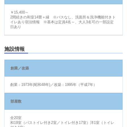
￥15,400～
2間続きの和室14畳＋縁 ※バスなし、洗面所＆洗浄機能付きト
イレあり宿泊情報 ※基本は定員4名～、大人3名可の一部設定
日あり
施設情報
創業／改築
創業：1973年(昭和48年)／改築：1995年（平成7年）
部屋数
全20室
和19室（バストイレ付き2室／トイレ付き17室）洋1室（トイレ