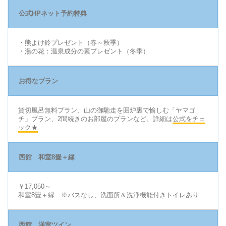
公式HPネット予約特典
・熊よけ鈴プレゼント（春～秋季）
・湯の花：温泉成分の素プレゼント（冬季）
お得なプラン
貸切風呂無料プラン、山の御馳走を囲炉裏で愉しむ「ヤマゴ
チ」プラン、2間続きのお部屋のプランなど、詳細は
公式をチェ
ック★
西館 和室8畳＋縁
￥17,050～
和室8畳＋縁 ※バスなし、洗面所＆洗浄機能付きトイレあり
西館 洋室ツイン