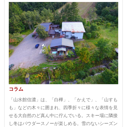
コラム
「山水館信濃」は、「白樺」、「かえで」、「山すも
も」などの木々に囲まれ、四季折々に様々な表情を見
せる大自然のど真ん中に佇んでいる。スキー場に隣接
し冬はパウダースノーが楽しめる。雪のないシーズン