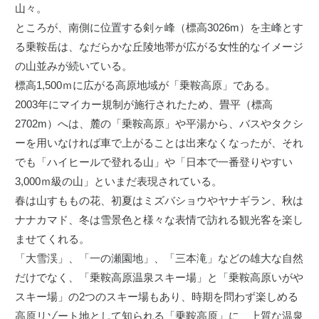
山々。
ところが、南側に位置する剣ヶ峰（標高3026m）を主峰とす
る乗鞍岳は、なだらかな丘陵地帯が広がる女性的なイメージ
の山並みが続いている。
標高1,500ｍに広がる高原地域が「乗鞍高原」である。
2003年にマイカー規制が施行されたため、畳平（標高
2702m）へは、麓の「乗鞍高原」や平湯から、バスやタクシ
ーを用いなければ車で上がることは出来なくなったが、それ
でも「ハイヒールで登れる山」や「日本で一番登りやすい
3,000ｍ級の山」といまだ表現されている。
春は山すももの花、初夏はミズバショウやヤナギラン、秋は
ナナカマド、冬は雪景色と様々な表情で訪れる観光客を楽し
ませてくれる。
「大雪渓」、「一の瀬園地」、「三本滝」などの雄大な自然
だけでなく、「乗鞍高原温泉スキー場」と「乗鞍高原いがや
スキー場」の2つのスキー場もあり、時期を問わず楽しめる
高原リゾート地として知られる「乗鞍高原」に、上質な温泉