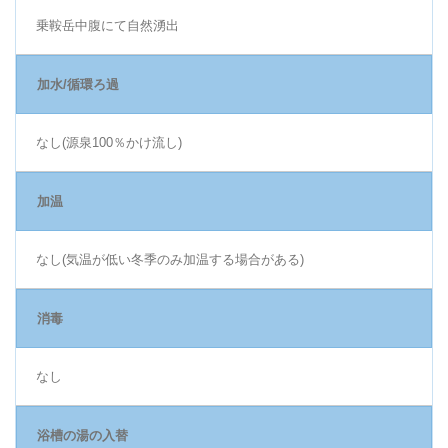
乗鞍岳中腹にて自然湧出
加水/循環ろ過
なし(源泉100％かけ流し)
加温
なし(気温が低い冬季のみ加温する場合がある)
消毒
なし
浴槽の湯の入替