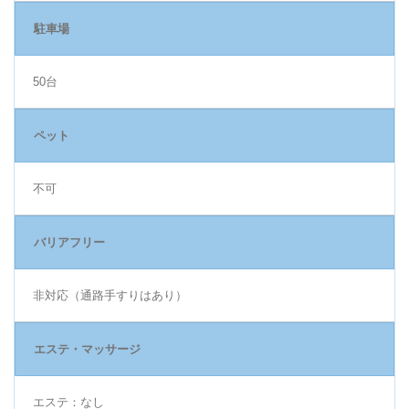
駐車場
50台
ペット
不可
バリアフリー
非対応（通路手すりはあり）
エステ・マッサージ
エステ：なし