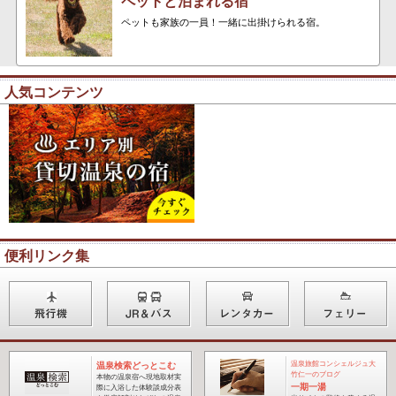
ペットと泊まれる宿
ペットも家族の一員！一緒に出掛けられる宿。
人気コンテンツ
便利リンク集
温泉旅館コンシェルジュ大
温泉検索どっとこむ
竹仁一のブログ
本物の温泉宿へ現地取材実
一期一湯
際に入浴した体験談成分表