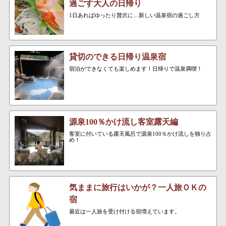
過ごす大人の日帰り
1日あればゆったり贅沢に…新しい温泉宿の過ごし方
貸切のできる日帰り温泉宿
宿泊ができなくても楽しめます！日帰りで温泉満喫！
源泉100％かけ流し客室露天編
客室に付いている露天風呂で源泉100％かけ流しを独り占
め！
気ままに旅行はいかが？一人旅ＯＫの
宿
最近は一人旅を受け付ける宿増えています。