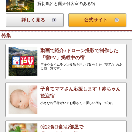
貸切風呂と露天付客室のある宿
詳しく見る
公式サイト
特集
動画で紹介♪ドローン撮影で制作した
「宿PV」掲載中の宿
空撮やタイムラプス技法を用いて制作した『宿PV』のあ
る宿一覧です。
子育てママさん応援します！赤ちゃん
歓迎宿
小さなお子様がいるお母さんに優しい宿をご紹介。
0泊2食(1食)お部屋で