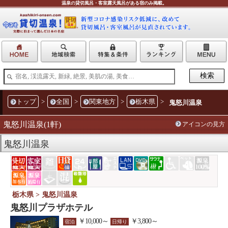
温泉の貸切風呂・客室露天風呂がある宿のみ掲載。
トップ
>
全国
>
関東地方
>
栃木県
>
鬼怒川温泉
鬼怒川温泉(1軒)
アイコンの見方
鬼怒川温泉
栃木県 > 鬼怒川温泉
鬼怒川プラザホテル
￥10,000～
￥3,800～
宿泊
日帰り