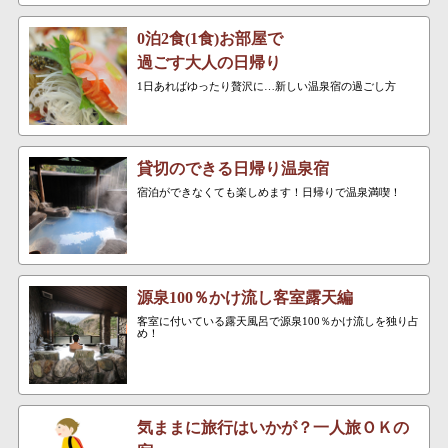
0泊2食(1食)お部屋で
過ごす大人の日帰り
1日あればゆったり贅沢に…新しい温泉宿の過ごし方
貸切のできる日帰り温泉宿
宿泊ができなくても楽しめます！日帰りで温泉満喫！
源泉100％かけ流し客室露天編
客室に付いている露天風呂で源泉100％かけ流しを独り占
め！
気ままに旅行はいかが？一人旅ＯＫの