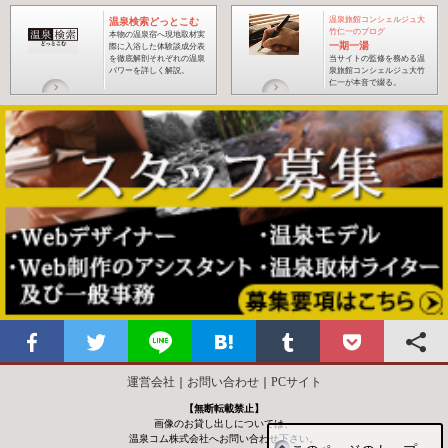
温泉旅館コンシェルジュ大
温泉検索どっとこむ
竹仁一のブログ
本物の温泉宿へ現地取材実
一期一湯
際に入浴した体験談成分表
を徹底解剖それぞれの温泉
当サイトの監修を務める温
パワーを詳しく解説。
泉旅館コンシェルジュ大竹
仁一が本音で綴る
。
運営会社
｜
お問い合わせ
｜
PCサイト
【無断転載禁止】
画像のお貸し出しについては、
温泉コム株式会社へお問い合わせ下さい。