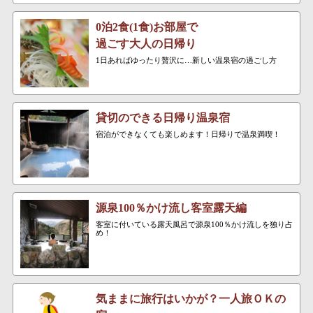
0泊2食(1食)お部屋で
過ごす大人の日帰り
1日あればゆったり贅沢に…新しい温泉宿の過ごし方
貸切のできる日帰り温泉宿
宿泊ができなくても楽しめます！日帰りで温泉満喫！
源泉100％かけ流し客室露天編
客室に付いている露天風呂で源泉100％かけ流しを独り占
め！
気ままに旅行はいかが？一人旅ＯＫの