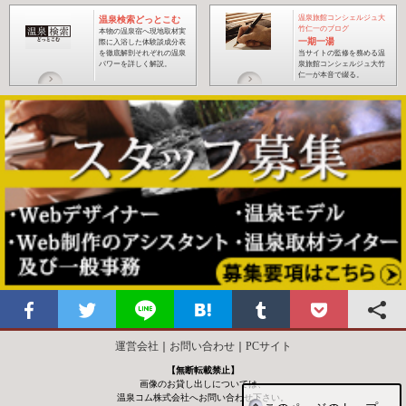
温泉旅館コンシェルジュ大
温泉検索どっとこむ
竹仁一のブログ
本物の温泉宿へ現地取材実
一期一湯
際に入浴した体験談成分表
を徹底解剖それぞれの温泉
当サイトの監修を務める温
パワーを詳しく解説。
泉旅館コンシェルジュ大竹
仁一が本音で綴る
。
運営会社
｜
お問い合わせ
｜
PCサイト
【無断転載禁止】
画像のお貸し出しについては、
温泉コム株式会社へお問い合わせ下さい。