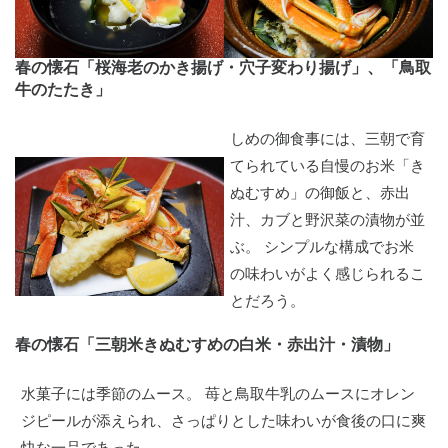
春の懐石「桜海老のかき揚げ・穴子変わり揚げ」、「鳥取
牛のたたき」
しめの御食事には、三朝で育
てられている自慢のお米「き
ぬむすめ」の御飯と、赤出
汁、カブと野沢菜の漬物が並
ぶ。 シンプルな構成でお米
の味わいがよく感じられるこ
とだろう。
春の懐石「三朝米きぬむすめの白米・赤出汁・漬物」
水菓子には季節のムース。 苺と鳥取牛乳のムースにオレン
ジピールが添えられ、さっぱりとした味わいが食後の口に爽
快な一品であった。