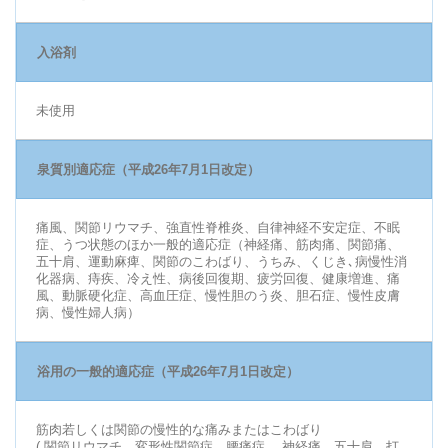
入浴剤
未使用
泉質別適応症（平成26年7月1日改定）
痛風、関節リウマチ、強直性脊椎炎、自律神経不安定症、不眠
症、うつ状態のほか一般的適応症（神経痛、筋肉痛、関節痛、
五十肩、運動麻痺、関節のこわばり、うちみ、くじき､病慢性消
化器病、痔疾、冷え性、病後回復期、疲労回復、健康増進、痛
風、動脈硬化症、高血圧症、慢性胆のう炎、胆石症、慢性皮膚
病、慢性婦人病）
浴用の一般的適応症（平成26年7月1日改定）
筋肉若しくは関節の慢性的な痛みまたはこわばり
( 関節リウマチ、変形性関節症、腰痛症、 神経痛、五十肩、打