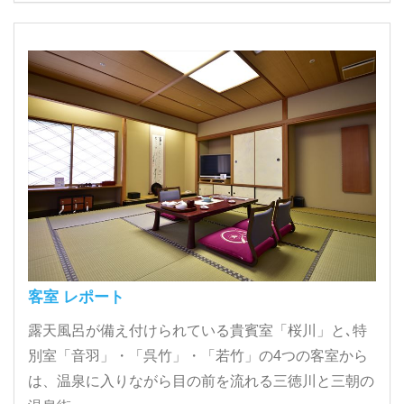
客室 レポート
露天風呂が備え付けられている貴賓室「桜川」と､特
別室「音羽」・「呉竹」・「若竹」の4つの客室から
は、温泉に入りながら目の前を流れる三徳川と三朝の