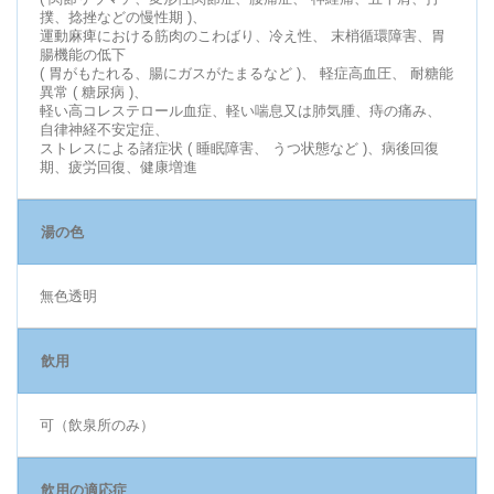
撲、捻挫などの慢性期 )、
運動麻痺における筋肉のこわばり、冷え性、 末梢循環障害、胃
腸機能の低下
( 胃がもたれる、腸にガスがたまるなど )、 軽症高血圧、 耐糖能
異常 ( 糖尿病 )、
軽い高コレステロール血症、軽い喘息又は肺気腫、痔の痛み、
自律神経不安定症、
ストレスによる諸症状 ( 睡眠障害、 うつ状態など )、病後回復
期、疲労回復、健康増進
湯の色
無色透明
飲用
可（飲泉所のみ）
飲用の適応症