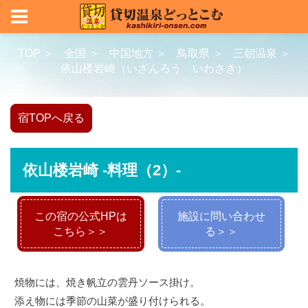
TOP ＞
全国 ＞
中国地方 ＞
鳥取県 ＞
三朝温泉 ＞
依山楼岩崎（いざんろう いわさき）
宿TOPへ戻る
依山楼岩崎 -料理（2）-
この宿の公式HPは
施設に問い合わせ
こちら＞＞
る＞＞
焼物には、焼き帆立の雲丹ソース掛け。
添え物には季節の山菜が盛り付けられる。