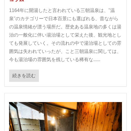
1164年に開湯したと言われている三朝温泉は、"温
泉"のカテゴリーで日本百景にも選ばれる、昔ながら
の温泉情緒が漂う場所だ。歴史ある温泉地の多くは湯
治の一般化に伴い湯治場として栄えた後、観光地とし
ても発展していく。その流れの中で湯治場としての雰
囲気は失われていったが、こと三朝温泉に関しては、
今も湯治場の雰囲気を残している稀有な......
続きを読む