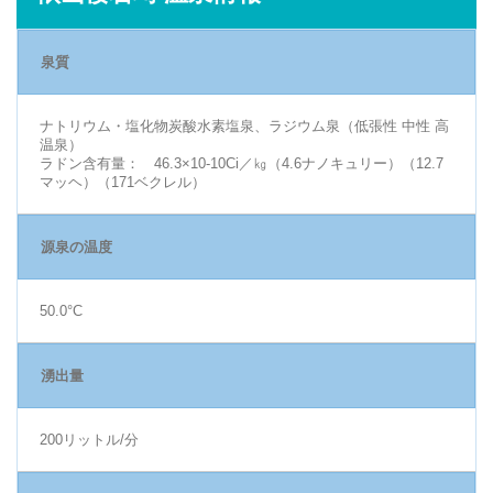
泉質
ナトリウム・塩化物炭酸水素塩泉、ラジウム泉（低張性 中性 高
温泉）
ラドン含有量： 46.3×10-10Ci／㎏（4.6ナノキュリー）（12.7
マッヘ）（171ベクレル）
源泉の温度
50.0°C
湧出量
200リットル/分