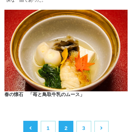
春の懐石 「苺と鳥取牛乳のムース」
1
2
3