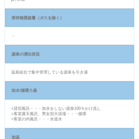
溶存物質総量（ガスを除く）
－
源泉の湧出状況
温泉組合で集中管理している源泉を引き湯
加水/循環ろ過
○貸切風呂・・・加水をしない源泉100％かけ流し
○客室露天風呂、男女別大浴場・・・循環
○客室の内風呂・・・水道水
加温