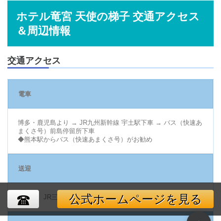
ホテル竜宮 天使の梯子 交通アクセス
＆周辺情報
交通アクセス
電車
博多・鹿児島より → JR九州新幹線 宇土駅下車 → バス（快速あ
まくさ号）前島停留所下車
◆熊本駅からバス（快速あまくさ号）がお勧め
送迎
公式ホームページを見る
要予約 JR三角駅もしくは松島港から無料送迎あり