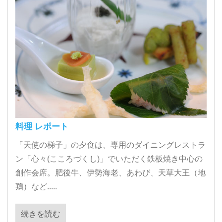
料理 レポート
「天使の梯子」の夕食は、専用のダイニングレストラ
ン「心々(こころづくし)」でいただく鉄板焼き中心の
創作会席。肥後牛、伊勢海老、あわび、天草大王（地
鶏）など.....
続きを読む