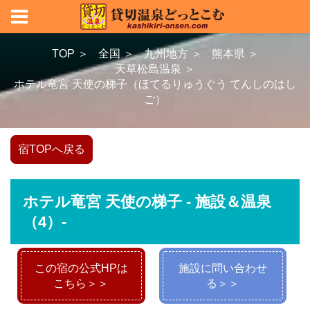
TOP ＞
全国 ＞
九州地方 ＞
熊本県 ＞
天草松島温泉 ＞
ホテル竜宮 天使の梯子（ほてるりゅうぐう てんしのはし
ご）
宿TOPへ戻る
ホテル竜宮 天使の梯子 - 施設＆温泉
（4）-
この宿の公式HPは
施設に問い合わせ
こちら＞＞
る＞＞