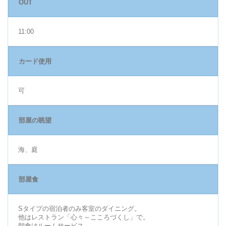
OUT
11:00
カード使用
可
部屋の眺望
海、庭
部屋食
Sタイプの宿泊者のみ客室のダイニング。
他はレストラン「心々～こころづくし」で。
朝食はルームサービス。