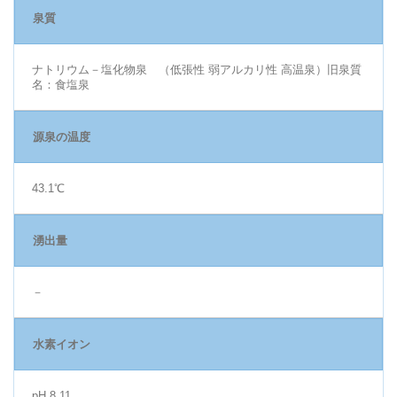
泉質
ナトリウム－塩化物泉 （低張性 弱アルカリ性 高温泉）旧泉質
名：食塩泉
源泉の温度
43.1℃
湧出量
－
水素イオン
pH 8.11