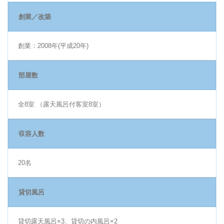
創業／改築
創業：2008年(平成20年)
部屋数
全8室 （露天風呂付客室8室）
収容人数
20名
貸切風呂
貸切露天風呂×3、貸切の内風呂×2