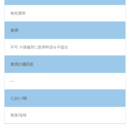
無色透明
飲用
不可 ※保健所に飲用申請を不提出
飲用の適応症
―
におい/味
無臭/塩味