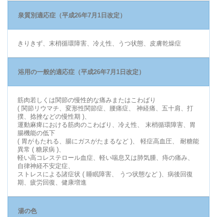
泉質別適応症（平成26年7月1日改定）
きりきず、末梢循環障害、冷え性、うつ状態、皮膚乾燥症
浴用の一般的適応症（平成26年7月1日改定）
筋肉若しくは関節の慢性的な痛みまたはこわばり
( 関節リウマチ、変形性関節症、腰痛症、 神経痛、五十肩、打
撲、捻挫などの慢性期 )、
運動麻痺における筋肉のこわばり、冷え性、 末梢循環障害、胃
腸機能の低下
( 胃がもたれる、腸にガスがたまるなど )、 軽症高血圧、 耐糖能
異常 ( 糖尿病 )、
軽い高コレステロール血症、軽い喘息又は肺気腫、痔の痛み、
自律神経不安定症、
ストレスによる諸症状 ( 睡眠障害、 うつ状態など )、病後回復
期、疲労回復、健康増進
湯の色