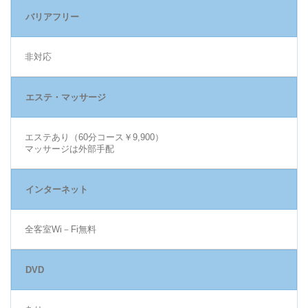
バリアフリー
非対応
エステ・マッサージ
エステあり（60分コース￥9,900）
マッサージは外部手配
インターネット
全客室Wi－Fi無料
DVD