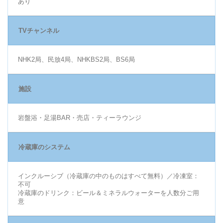
あり
TVチャンネル
NHK2局、民放4局、NHKBS2局、BS6局
施設
岩盤浴・足湯BAR・売店・ティーラウンジ
冷蔵庫のシステム
インクルーシブ（冷蔵庫の中のものはすべて無料）／冷凍室：
不可
冷蔵庫のドリンク：ビール＆ミネラルウォーターを人数分ご用
意