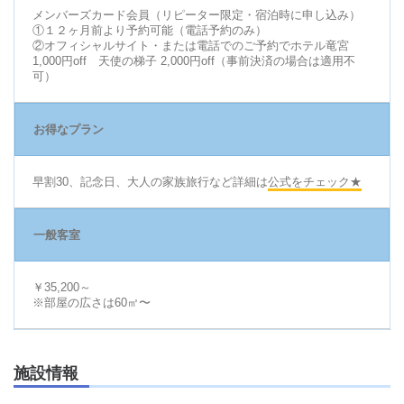
メンバーズカード会員（リピーター限定・宿泊時に申し込み）
①１２ヶ月前より予約可能（電話予約のみ）
②オフィシャルサイト・または電話でのご予約でホテル竜宮
1,000円off 天使の梯子 2,000円off（事前決済の場合は適用不
可）
お得なプラン
早割30、記念日、大人の家族旅行など詳細は
公式をチェック★
一般客室
￥35,200～
※部屋の広さは60㎡〜
施設情報